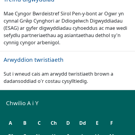
Mae Cyngor Bwrdeistref Sirol Pen-y-bont ar Ogwr yn
cynnal Grŵp Cynghori ar Ddiogelwch Digwyddiadau
(ESAG) ar gyfer digwyddiadau cyhoeddus ac mae wedi
sefydlu partneriaethau ag asiantaethau dethol sy'n
cynnig cyngor arbenigol.
Arwyddion twristiaeth
Sut i wneud cais am arwydd twristiaeth brown a
dadansoddiad o'r costau cysylltiedig.
Chwilio A i Y
A
B
C
Ch
D
Dd
E
F