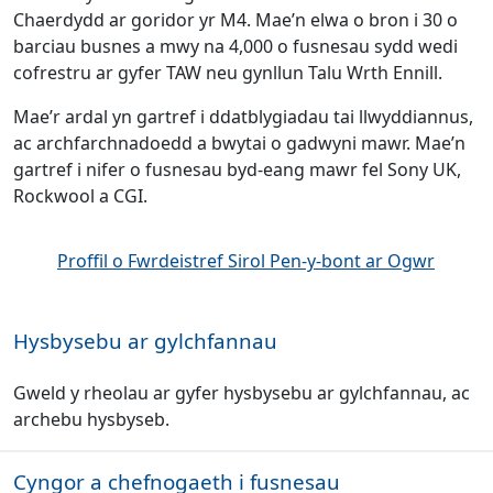
Chaerdydd ar goridor yr M4. Mae’n elwa o bron i 30 o
barciau busnes a mwy na 4,000 o fusnesau sydd wedi
cofrestru ar gyfer TAW neu gynllun Talu Wrth Ennill.
Mae’r ardal yn gartref i ddatblygiadau tai llwyddiannus,
ac archfarchnadoedd a bwytai o gadwyni mawr. Mae’n
gartref i nifer o fusnesau byd-eang mawr fel Sony UK,
Rockwool a CGI.
Proffil o Fwrdeistref Sirol Pen-y-bont ar Ogwr
Hysbysebu ar gylchfannau
Gweld y rheolau ar gyfer hysbysebu ar gylchfannau, ac
archebu hysbyseb.
Cyngor a chefnogaeth i fusnesau