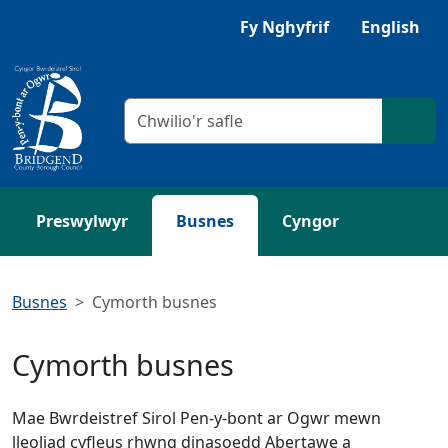
Neidio i'r Prif gynnwys
Fy Nghyfrif
English
Meini prawf chwilio
Chwil
Preswylwyr
Busnes
Cyngor
Busnes
Cymorth busnes
Cymorth busnes
Mae Bwrdeistref Sirol Pen-y-bont ar Ogwr mewn
lleoliad cyfleus rhwng dinasoedd Abertawe a