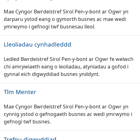
Mae Cyngor Bwrdeistref Sirol Pen-y-bont ar Ogwr yn
darparu ystod eang o gymorth busnes ac mae wedi
ymrwymo i gefnogi twf busnesau lleol.
Lleoliadau cynhadleddd
Ledled Bwrdeistref Sirol Pen-y-bont ar Ogwr fe welwch
chi amrywiaeth eang o leoliadau, atyniadau a gofod i
gynnal eich digwyddiad busnes ynddynt.
Tîm Menter
Mae Cyngor Bwrdeistref Sirol Pen-y-bont ar Ogwr yn
cynnig ystod o gefnogaeth busnes ac wedi ymrwymo i
gefnogi twf busnes.
Trefnu digwyddiad