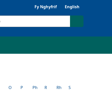
Fy Nghyfrif
English
ilio
Chwilio'r safle
O
P
Ph
R
Rh
S