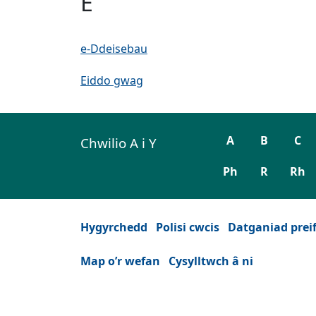
E
e-Ddeisebau
Eiddo gwag
A
B
C
Chwilio A i Y
Ph
R
Rh
Hygyrchedd
Polisi cwcis
Datganiad prei
Map o’r wefan
Cysylltwch â ni
Facebook
(Yn agor mewn tab neu ffenest ne
YouTube
(Yn agor mewn tab neu ffen
Instagram
(Yn agor mewn tab n
Twitter
(Yn agor mewn