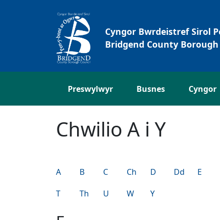
Neidio i'r Prif gynnwys
Cyngor Bwrdeistref Sirol 
Bridgend County Borough 
Preswylwyr
Busnes
Cyngor
Chwilio A i Y
A
B
C
Ch
D
Dd
E
T
Th
U
W
Y