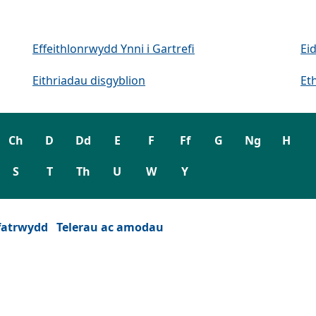
Effeithlonrwydd Ynni i Gartrefi
Ei
Eithriadau disgyblion
Et
Ch
D
Dd
E
F
Ff
G
Ng
H
S
T
Th
U
W
Y
fatrwydd
Telerau ac amodau
wydd)
est newydd)
eu ffenest newydd)
 tab neu ffenest newydd)