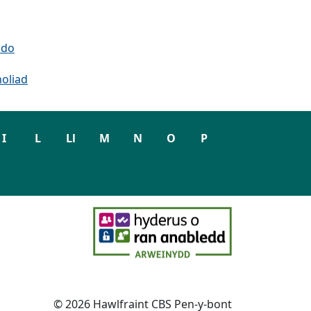
ddo
holiad
I
L
Ll
M
N
O
P
© 2026 Hawlfraint CBS Pen-y-bont