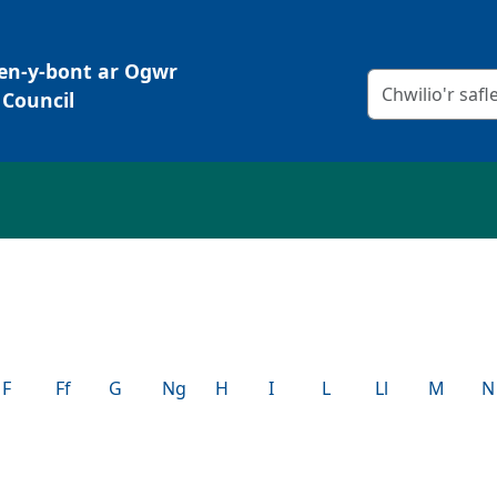
Pen-y-bont ar Ogwr
Meini prawf chw
Council
F
Ff
G
Ng
H
I
L
Ll
M
N