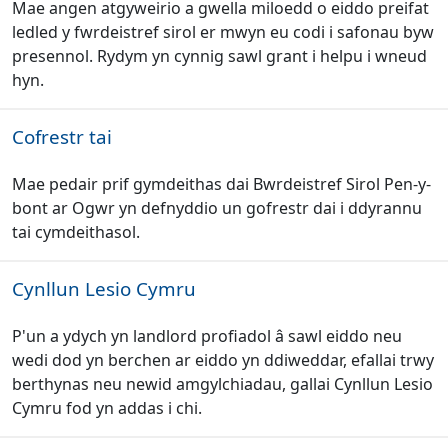
Mae angen atgyweirio a gwella miloedd o eiddo preifat
ledled y fwrdeistref sirol er mwyn eu codi i safonau byw
presennol. Rydym yn cynnig sawl grant i helpu i wneud
hyn.
Cofrestr tai
Mae pedair prif gymdeithas dai Bwrdeistref Sirol Pen-y-
bont ar Ogwr yn defnyddio un gofrestr dai i ddyrannu
tai cymdeithasol.
Cynllun Lesio Cymru
P'un a ydych yn landlord profiadol â sawl eiddo neu
wedi dod yn berchen ar eiddo yn ddiweddar, efallai trwy
berthynas neu newid amgylchiadau, gallai Cynllun Lesio
Cymru fod yn addas i chi.