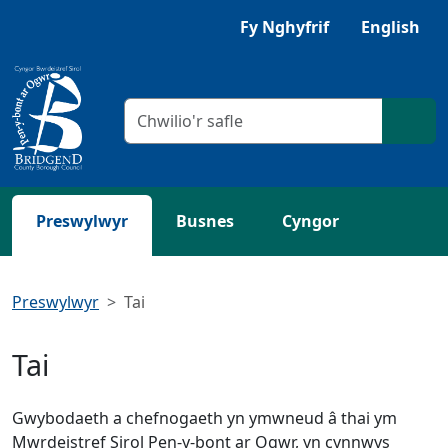
Neidio i'r Prif gynnwys
Fy Nghyfrif
English
Meini prawf chwilio
Chwil
Preswylwyr
Busnes
Cyngor
Preswylwyr
Tai
Tai
Gwybodaeth a chefnogaeth yn ymwneud â thai ym
Mwrdeistref Sirol Pen-y-bont ar Ogwr, yn cynnwys