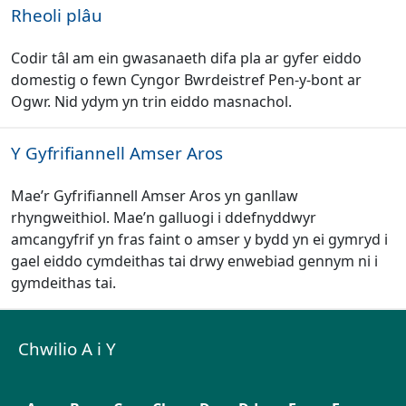
Rheoli plâu
Codir tâl am ein gwasanaeth difa pla ar gyfer eiddo
domestig o fewn Cyngor Bwrdeistref Pen-y-bont ar
Ogwr. Nid ydym yn trin eiddo masnachol.
Y Gyfrifiannell Amser Aros
Mae’r Gyfrifiannell Amser Aros yn ganllaw
rhyngweithiol. Mae’n galluogi i ddefnyddwyr
amcangyfrif yn fras faint o amser y bydd yn ei gymryd i
gael eiddo cymdeithas tai drwy enwebiad gennym ni i
gymdeithas tai.
Chwilio A i Y