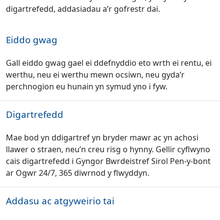
digartrefedd, addasiadau a’r gofrestr dai.
Eiddo gwag
Gall eiddo gwag gael ei ddefnyddio eto wrth ei rentu, ei
werthu, neu ei werthu mewn ocsiwn, neu gyda’r
perchnogion eu hunain yn symud yno i fyw.
Digartrefedd
Mae bod yn ddigartref yn bryder mawr ac yn achosi
llawer o straen, neu’n creu risg o hynny. Gellir cyflwyno
cais digartrefedd i Gyngor Bwrdeistref Sirol Pen-y-bont
ar Ogwr 24/7, 365 diwrnod y flwyddyn.
Addasu ac atgyweirio tai