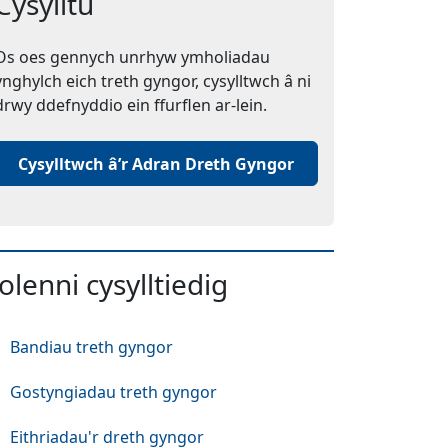
Cysylltu
Os oes gennych unrhyw ymholiadau
ynghylch eich treth gyngor, cysylltwch â ni
drwy ddefnyddio ein ffurflen ar-lein.
(Yn agor mewn tab
Cysylltwch â’r Adran Dreth Gyngor
wydd)
olenni cysylltiedig
Bandiau treth gyngor
Gostyngiadau treth gyngor
Eithriadau'r dreth gyngor