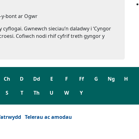
n-y-bont ar Ogwr
 y cyflogai. Gwnewch sieciau’n daladwy i ‘Cyngor
roesi. Cofiwch nodi rhif cyfrif treth gyngor y
Ch
D
Dd
E
F
Ff
G
Ng
H
S
T
Th
U
W
Y
fatrwydd
Telerau ac amodau