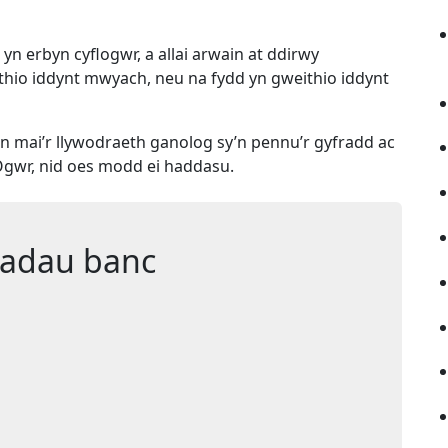
yn erbyn cyflogwr, a allai arwain at ddirwy
io iddynt mwyach, neu na fydd yn gweithio iddynt
an mai’r llywodraeth ganolog sy’n pennu’r gyfradd ac
 Ogwr, nid oes modd ei haddasu.
liadau banc