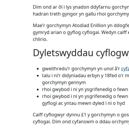
Dim ond ar ôl i lys ynadon ddyfarnu gorchy
hadran treth gyngor yn gallu rhoi gorchymy
Mae’r gorchymyn Atodiad Enillion yn ddogfen
gymryd arian o gyflog cyflogai. Wedyn caiff
chlirio.
Dyletswyddau cyflogw
gweithredu’r gorchymyn yn unol â’r
cyf
talu i ni’r didyniadau erbyn y 18fed o’r m
gorchymyn gennym
rhoi gwybod i ni yn ysgrifenedig o fewn
rhoi gwybod i ni yn ysgrifenedig o fewn
gyflogi ac yntau mewn dyled i ni o hyd
Caiff cyflogwyr dynnu £1 y gorchymyn o gos
cyflogai. Dim ond cyfanswm o ddau orchymy