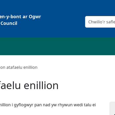
Pen-y-bont ar Ogwr
Meini prawf chw
Council
n atafaelu enillion
elu enillion
lion i gyflogwyr pan nad yw rhywun wedi talu ei