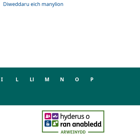
Diweddaru eich manylion
I
L
Ll
M
N
O
P