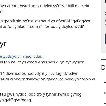
myn atebolrwydd am y ddyled sy’n weddill mae ein
n.
 gyfreithiol sy’n ei gwneud yn ofynnol i gyflogwyr
 ei anfon ymlaen atom ni nes bod y ddyled wedi’i
yr
(Yn agor mewn tab neu ffenest ne
arwyddyd a’r rheoliadau
is fan bellaf yn ystod y mis sy’n dilyn cyflwyno’r
D
 14 diwrnod os nad ydynt yn cyflogi dyledwr
 14 diwrnod i’r dyledwr yn gadael os bydd yn stopio ei
tau gweinyddol bob tro y tynnir swm o gyflog
n gaiff gydredeg.