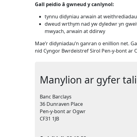
Gall peidio â gwneud y canlynol:
tynnu didyniau arwain at weithrediadau 
dweud wrthym nad yw dyledwr yn gweith
mwyach, arwain at ddirwy
Mae’r didyniadau’n ganran o enillion net. G
nid Cyngor Bwrdeistref Sirol Pen-y-bont ar
Manylion ar gyfer ta
Banc Barclays
36 Dunraven Place
Pen-y-bont ar Ogwr
CF31 1JB