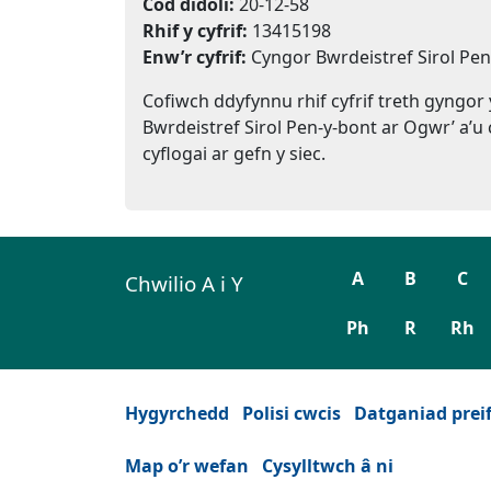
Cod didoli:
20-12-58
Rhif y cyfrif:
13415198
Enw’r cyfrif:
Cyngor Bwrdeistref Sirol Pe
Cofiwch ddyfynnu rhif cyfrif treth gyngor
Bwrdeistref Sirol Pen-y-bont ar Ogwr’ a’u c
cyflogai ar gefn y siec.
A
B
C
Chwilio A i Y
Ph
R
Rh
Hygyrchedd
Polisi cwcis
Datganiad prei
Map o’r wefan
Cysylltwch â ni