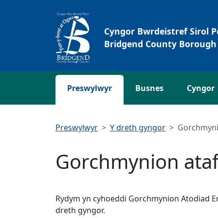
Neidio i'r Prif gynnwys
Cyngor Bwrdeistref Sirol 
Bridgend County Borough 
Preswylwyr
Busnes
Cyngor
Preswylwyr
Y dreth gyngor
Gorchmynio
Gorchmynion atafa
Rydym yn cyhoeddi Gorchmynion Atodiad Enil
dreth gyngor.