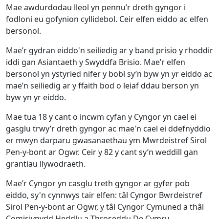
Mae awdurdodau lleol yn pennu’r dreth gyngor i
fodloni eu gofynion cyllidebol. Ceir elfen eiddo ac elfen
bersonol.
Mae’r gydran eiddo'n seiliedig ar y band prisio y rhoddir
iddi gan Asiantaeth y Swyddfa Brisio. Mae’r elfen
bersonol yn ystyried nifer y bobl sy’n byw yn yr eiddo ac
mae’n seiliedig ar y ffaith bod o leiaf ddau berson yn
byw yn yr eiddo.
Mae tua 18 y cant o incwm cyfan y Cyngor yn cael ei
gasglu trwy’r dreth gyngor ac mae'n cael ei ddefnyddio
er mwyn darparu gwasanaethau ym Mwrdeistref Sirol
Pen-y-bont ar Ogwr. Ceir y 82 y cant sy’n weddill gan
grantiau llywodraeth.
Mae’r Cyngor yn casglu treth gyngor ar gyfer pob
eiddo, sy'n cynnwys tair elfen: tâl Cyngor Bwrdeistref
Sirol Pen-y-bont ar Ogwr, y tâl Cyngor Cymuned a thâl
Comisiynydd Heddlu a Throseddu De Cymru.