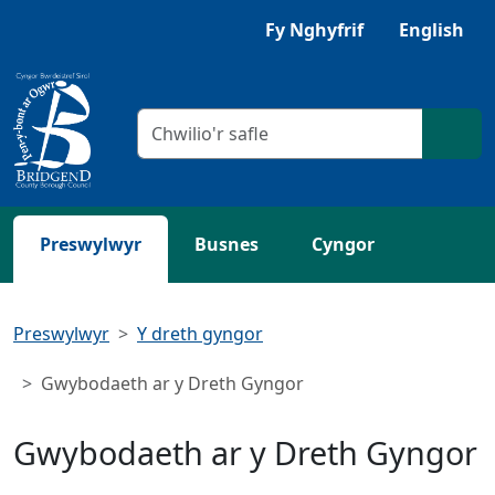
Neidio i'r Prif gynnwys
Fy Nghyfrif
English
Meini prawf chwilio
Chwil
Preswylwyr
Busnes
Cyngor
Preswylwyr
Y dreth gyngor
Gwybodaeth ar y Dreth Gyngor
Gwybodaeth ar y Dreth Gyngor