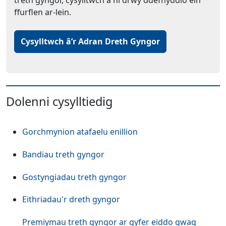
ffurflen ar-lein.
(Yn agor mewn t
Cysylltwch â’r Adran Dreth Gyngor
Dolenni cysylltiedig
Gorchmynion atafaelu enillion
Bandiau treth gyngor
Gostyngiadau treth gyngor
Eithriadau'r dreth gyngor
Premiymau treth gyngor ar gyfer eiddo gwag