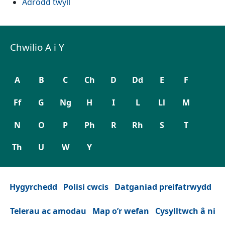
Adrodd twyll
Chwilio A i Y
A
B
C
Ch
D
Dd
E
F
Ff
G
Ng
H
I
L
Ll
M
N
O
P
Ph
R
Rh
S
T
Th
U
W
Y
Hygyrchedd
Polisi cwcis
Datganiad preifatrwydd
Telerau ac amodau
Map o’r wefan
Cysylltwch â ni