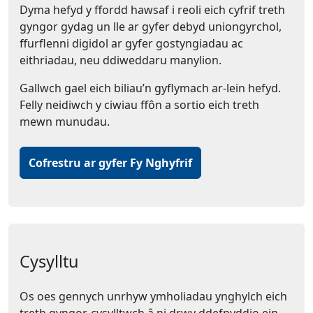
Dyma hefyd y ffordd hawsaf i reoli eich cyfrif treth
gyngor gydag un lle ar gyfer debyd uniongyrchol,
ffurflenni digidol ar gyfer gostyngiadau ac
eithriadau, neu ddiweddaru manylion.
Gallwch gael eich biliau’n gyflymach ar-lein hefyd.
Felly neidiwch y ciwiau ffôn a sortio eich treth
mewn munudau.
Cofrestru ar gyfer Fy Nghyfrif
Cysylltu
Os oes gennych unrhyw ymholiadau ynghylch eich
treth gyngor, cysylltwch â ni drwy ddefnyddio ein