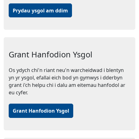
Prydau ysgol am ddim
Grant Hanfodion Ysgol
Os ydych chi'n riant neu'n warcheidwad i blentyn
yn yr ysgol, efallai eich bod yn gymwys i dderbyn
grant i'ch helpu chi i dalu am eitemau hanfodol ar
eu cyfer.
Grant Hanfodion Ysgol