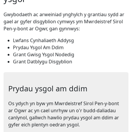
Gwybodaeth ac arweiniad ynghylch y grantiau sydd ar
gael ar gyfer disgyblion cymwys ym Mwrdeistref Sirol
Pen-y-bont ar Ogwr, gan gynnwys:
Lwfans Cynhaliaeth Addysg
Prydau Ysgol Am Ddim
Grant Gwisg Ysgol Nodedig
Grant Datblygu Disgyblion
Prydau ysgol am ddim
Os ydych yn byw ym Mwrdeistref Sirol Pen-y-bont
ar Ogwr ac yn cael unrhyw un o'r budd-daliadau
canlynol, gallwch hawlio prydau ysgol am ddim ar
gyfer eich plentyn oedran ysgol.