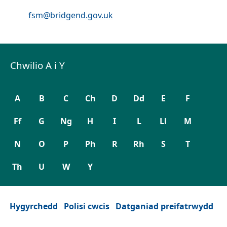
Cyfeiriad ebost:
fsm@bridgend.gov.uk
Chwilio A i Y
A
B
C
Ch
D
Dd
E
F
Ff
G
Ng
H
I
L
Ll
M
N
O
P
Ph
R
Rh
S
T
Th
U
W
Y
Hygyrchedd
Polisi cwcis
Datganiad preifatrwydd