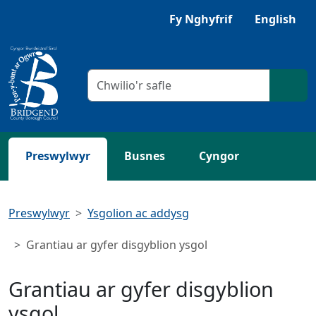
Neidio i'r Prif gynnwys
Fy Nghyfrif
English
Meini prawf chwilio
Chwil
Preswylwyr
Busnes
Cyngor
Preswylwyr
Ysgolion ac addysg
Grantiau ar gyfer disgyblion ysgol
Grantiau ar gyfer disgyblion
ysgol