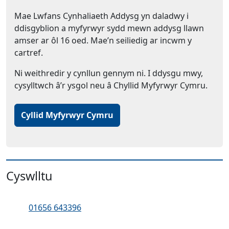
Mae Lwfans Cynhaliaeth Addysg yn daladwy i
ddisgyblion a myfyrwyr sydd mewn addysg llawn
amser ar ôl 16 oed. Mae’n seiliedig ar incwm y
cartref.
Ni weithredir y cynllun gennym ni. I ddysgu mwy,
cysylltwch â’r ysgol neu â Chyllid Myfyrwyr Cymru.
Cyllid Myfyrwyr Cymru
Cyswlltu
Ffôn:
01656 643396