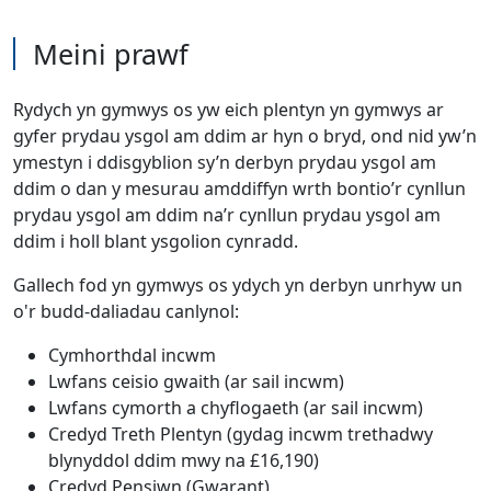
Meini prawf
Rydych yn gymwys os yw eich plentyn yn gymwys ar
gyfer prydau ysgol am ddim ar hyn o bryd, ond nid yw’n
ymestyn i ddisgyblion sy’n derbyn prydau ysgol am
ddim o dan y mesurau amddiffyn wrth bontio’r cynllun
prydau ysgol am ddim na’r cynllun prydau ysgol am
ddim i holl blant ysgolion cynradd.
Gallech fod yn gymwys os ydych yn derbyn unrhyw un
o'r budd-daliadau canlynol:
Cymhorthdal incwm
Lwfans ceisio gwaith (ar sail incwm)
Lwfans cymorth a chyflogaeth (ar sail incwm)
Credyd Treth Plentyn (gydag incwm trethadwy
blynyddol ddim mwy na £16,190)
Credyd Pensiwn (Gwarant)