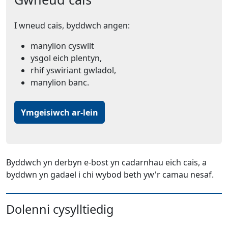
I wneud cais, byddwch angen:
manylion cyswllt
ysgol eich plentyn,
rhif yswiriant gwladol,
manylion banc.
Ymgeisiwch ar-lein
Byddwch yn derbyn e-bost yn cadarnhau eich cais, a
byddwn yn gadael i chi wybod beth yw'r camau nesaf.
Dolenni cysylltiedig