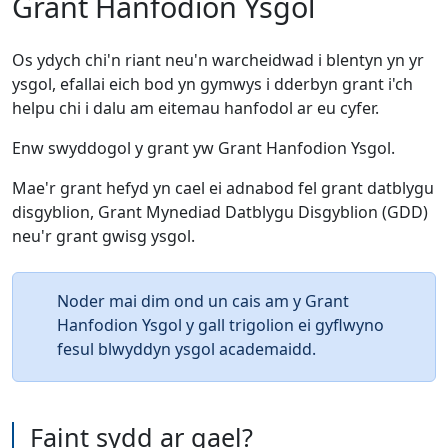
Grant Hanfodion Ysgol
Os ydych chi'n riant neu'n warcheidwad i blentyn yn yr
ysgol, efallai eich bod yn gymwys i dderbyn grant i'ch
helpu chi i dalu am eitemau hanfodol ar eu cyfer.
Enw swyddogol y grant yw Grant Hanfodion Ysgol.
Mae'r grant hefyd yn cael ei adnabod fel grant datblygu
disgyblion, Grant Mynediad Datblygu Disgyblion (GDD)
neu'r grant gwisg ysgol.
Noder mai dim ond un cais am y Grant
Hanfodion Ysgol y gall trigolion ei gyflwyno
fesul blwyddyn ysgol academaidd.
Faint sydd ar gael?