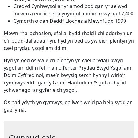
Credyd Cynhwysol ar yr amod bod gan yr aelwyd
incwm a enillir net blynyddol o ddim mwy na £7,400
Cymorth o dan Deddf Lloches a Mewnfudo 1999
Mewn rhai achosion, efallai bydd rhaid i chi dderbyn un
o'r budd-daliadau hyn, hyd yn oed os yw eich plentyn yn
cael prydau ysgol am ddim.
Hyd yn oed os yw eich plentyn yn cael prydau bwyd
ysgol am ddim fel rhan o fenter Prydau Bwyd Ysgol am
Ddim Cyffredinol, mae’n bwysig serch hynny i wirio’r
cymhwysedd i gael y Grant Hanfodion Ysgol a chyllid
ychwanegol ar gyfer eich ysgol.
Os nad ydych yn gymwys, gallwch weld pa help sydd ar
gael yma.
Gwneud cais