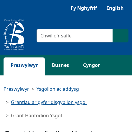
Neidio i'r Prif gynnwys
Fy Nghyfrif
English
Meini prawf chwilio
Chwil
Preswylwyr
Busnes
Cyngor
Preswylwyr
Ysgolion ac addysg
Grantiau ar gyfer disgyblion ysgol
Grant Hanfodion Ysgol