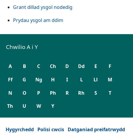
Grant dillad ysgol nodedig
Prydau ysgol am ddim
Chwilio A i Y
A
B
C
Ch
D
Dd
E
F
Ff
G
Ng
H
I
L
Ll
M
N
O
P
Ph
R
Rh
S
T
Th
U
W
Y
Hygyrchedd
Polisi cwcis
Datganiad preifatrwydd