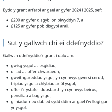
Bydd y grant arferol ar gael ar gyfer 2024 i 2025, sef:
£200 ar gyfer disgyblion blwyddyn 7, a
£125 ar gyfer pob disgybl arall.
Sut y gallwch chi ei ddefnyddio?
Gallwch ddefnyddio'r grant i dalu am:
gwisg ysgol ac esgidiau,
dillad ac offer chwaraeon,
gweithgareddau ysgol, yn cynnwys gwersi cerdd,
tripiau ysgol a chlybiau ar ôl ysgol,
offer i'r ystafell ddosbarth yn cynnwys beiros,
pensiliau a bag ysgol,
gliniadur neu dabled sydd ddim ar gael i'w llogi gan
yr ysgol.