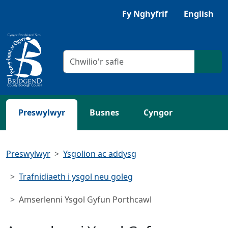
Neidio i'r Prif gynnwys
Fy Nghyfrif
English
Meini prawf chwilio
Chwil
Preswylwyr
Busnes
Cyngor
Preswylwyr
Ysgolion ac addysg
Trafnidiaeth i ysgol neu goleg
Amserlenni Ysgol Gyfun Porthcawl