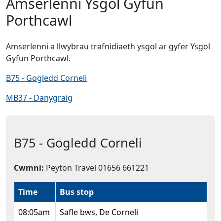
Amserlenni Ysgol Gyfun
Porthcawl
Amserlenni a llwybrau trafnidiaeth ysgol ar gyfer Ysgol
Gyfun Porthcawl.
B75 - Gogledd Corneli
MB37
- Danygraig
B75 - Gogledd Corneli
Cwmni:
Peyton Travel 01656 661221
Time
Bus stop
08:05am
Safle bws, De Corneli