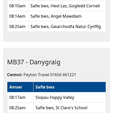
08:10am
Safle bws, Heol Las, Gogledd Corneli
08:14am
Safle bws, Angel Mawdlam
08:25am
Safle bws, Gwarchodfa Natur Cynffig
MB37 - Danygraig
Cwmni:
Peyton Travel 01656 661221
Amser
Safle bws
08:17am
Siopau Happy Valley
08:25am
Safle bws, St Clare's School