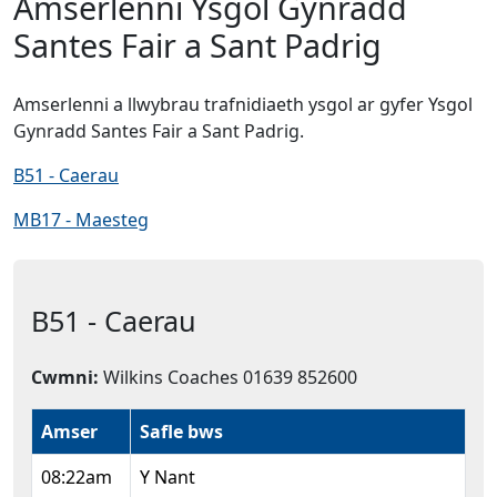
Amserlenni Ysgol Gynradd
Santes Fair a Sant Padrig
Amserlenni a llwybrau trafnidiaeth ysgol ar gyfer Ysgol
Gynradd Santes Fair a Sant Padrig.
B51 - Caerau
MB17 - Maesteg
B51 - Caerau
Cwmni:
Wilkins Coaches 01639 852600
Amser
Safle bws
08:22am
Y Nant