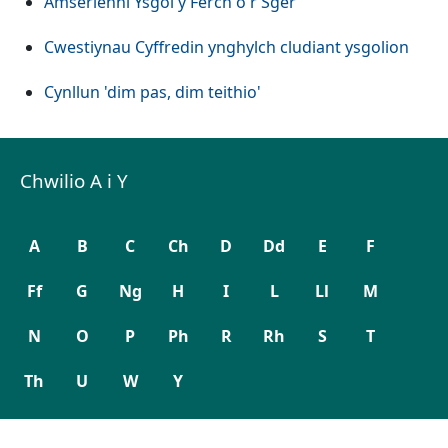
Amserlenni Ysgol y Ferch o'r Sger
Cwestiynau Cyffredin ynghylch cludiant ysgolion
Cynllun 'dim pas, dim teithio'
Chwilio A i Y
A
B
C
Ch
D
Dd
E
F
Ff
G
Ng
H
I
L
Ll
M
N
O
P
Ph
R
Rh
S
T
Th
U
W
Y