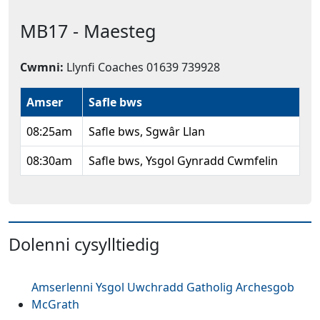
MB17 - Maesteg
Cwmni:
Llynfi Coaches 01639 739928
Amser
Safle bws
08:25am
Safle bws, Sgwâr Llan
08:30am
Safle bws, Ysgol Gynradd Cwmfelin
Dolenni cysylltiedig
Amserlenni Ysgol Uwchradd Gatholig Archesgob
McGrath