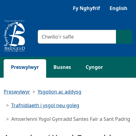
Neidio i'r Prif gynnwys
Fy Nghyfrif
English
Meini prawf chwilio
Chwil
Preswylwyr
Busnes
Cyngor
Preswylwyr
Ysgolion ac addysg
Trafnidiaeth i ysgol neu goleg
Amserlenni Ysgol Gynradd Santes Fair a Sant Padrig