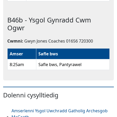
B46b - Ysgol Gynradd Cwm
Ogwr
Cwmni:
Gwyn Jones Coaches 01656 720300
Amser
Safle bws
8:25am
Safle bws, Pantyrawel
Dolenni cysylltiedig
Amserlenni Ysgol Uwchradd Gatholig Archesgob