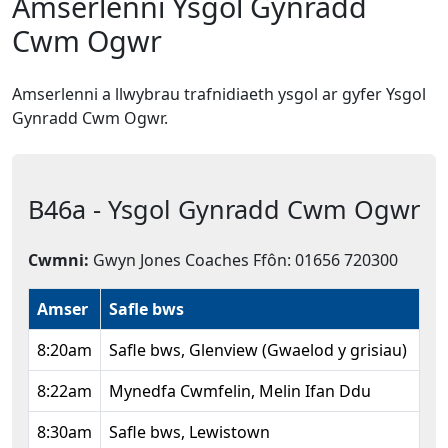
Amserlenni Ysgol Gynradd
Cwm Ogwr
Amserlenni a llwybrau trafnidiaeth ysgol ar gyfer Ysgol
Gynradd Cwm Ogwr.
B46a - Ysgol Gynradd Cwm Ogwr
Cwmni:
Gwyn Jones Coaches Ffôn: 01656 720300
Amser
Safle bws
8:20am
Safle bws, Glenview (Gwaelod y grisiau)
8:22am
Mynedfa Cwmfelin, Melin Ifan Ddu
8:30am
Safle bws, Lewistown