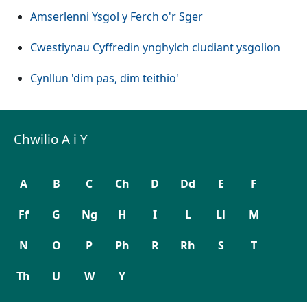
Amserlenni Ysgol y Ferch o'r Sger
Cwestiynau Cyffredin ynghylch cludiant ysgolion
Cynllun 'dim pas, dim teithio'
Chwilio A i Y
A
B
C
Ch
D
Dd
E
F
Ff
G
Ng
H
I
L
Ll
M
N
O
P
Ph
R
Rh
S
T
Th
U
W
Y