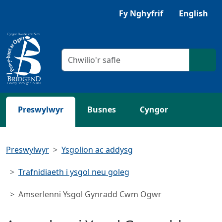
Neidio i'r Prif gynnwys
Fy Nghyfrif
English
Meini prawf chwilio
Chwil
Preswylwyr
Busnes
Cyngor
Preswylwyr
Ysgolion ac addysg
Trafnidiaeth i ysgol neu goleg
Amserlenni Ysgol Gynradd Cwm Ogwr